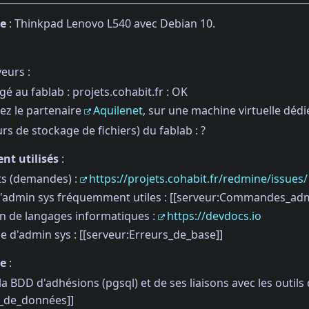
le
: Thinkpad Lenovo L540 avec Debian 10.
eurs :
é au fablab : projets.cohabit.fr : OK
ez le partenaire
Aquilenet
, sur une machine virtuelle dédi
rs de stockage de fichiers) du fablab : ?
nt utilisés
:
ets (demandes) :
https://projets.cohabit.fr/redmine/issues/
dmin sys fréquemment utiles : [[serveur:Commandes_admi
 de langages informatiques :
https://devdocs.io
e d'admin sys : [[serveur:Erreurs_de_base]]
ge
:
 la BDD d'adhésions (pgsql) et de ses liaisons avec les outil
e_de_données]]