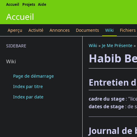
Accueil
Projets
Aide
Accueil
Aperçu
Activité
Annonces
Documents
Wiki
Fichiers
Wiki
»
Je Me Présente
»
SIDEBARE
Habib Be
Wiki
Page de démarrage
Entretien d
Index par titre
Index par date
cadre du stage
: "li
dates de stage
: de 
Journal de 