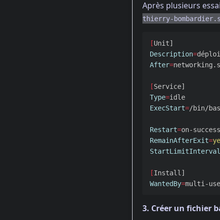
Après plusieurs essa
thierry-bombardier.
[
Description
=
déplo
After
=
networking.s
[
Type
=
ExecStart
=
/bin/ba
Restart
=
RemainAfterExit
=
StartLimitInterva
[
WantedBy
=
3. Créer un fichier