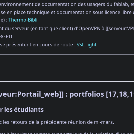
'environnement de documentation des usagers du fablab, et 
se en place technique et documentation sous licence libre
e) :
Thermo-Bibli
t du serveur (en tant que client) d'OpenVPN à [[serveur:V
 RGPD
 se présentent en cours de route :
SSL_light
rveur:Portail_web]] : portfolios [17,18,1
ur les étudiants
c les retours de la précédente réunion de mi-mars.