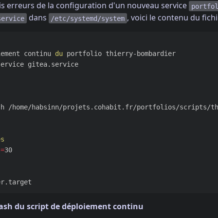
is erreurs de la configuration d'un nouveau service
portfo
dans
, voici le contenu du fic
service
/etc/systemd/system
iement continu 
du 
ervice gitea.service

sh /home/habsinn/projets.cohabit.fr/portfolios/scripts/th
l
=
30

 bash du script de déploiement continu