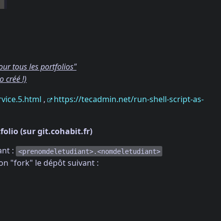
ur tous les portfolios"
o créé !)
ice.5.html
,
https://tecadmin.net/run-shell-script-as-
olio (sur git.cohabit.fr)
ant :
<prenomdeletudiant>.<nomdeletudiant>
n "fork" le dépôt suivant :