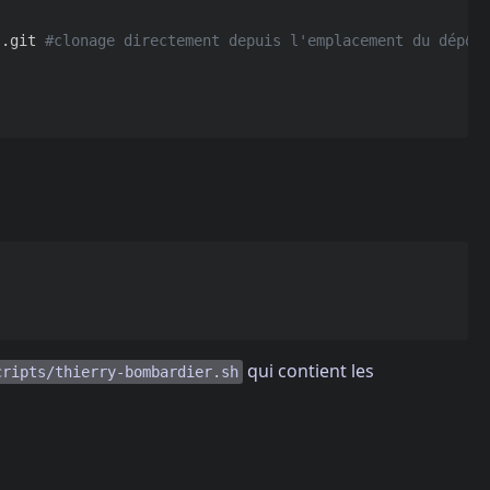
}
.git 
#clonage directement depuis l'emplacement du dépôt
qui contient les
cripts/thierry-bombardier.sh