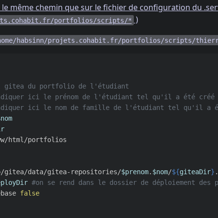
r le même chemin que sur le fichier de configuration du .ser
)
ts.cohabit.fr/portfolios/scripts/*
home/habsinn/projets.cohabit.fr/portfolios/scripts/thier
t gitea du portfolio de l'étudiant
ndiquer ici le prénom de l'étudiant tel qu'il a été créé
ndiquer ici le nom de famille de l'étudiant tel qu'il a 
$nom
ir
w/html/portfolios

b/gitea/data/gitea-repositories/
$prenom
.
$nom
/
${
giteaDir
}
eployDir
#on se rend dans le dossier de déploiement des 
ebase 
false
