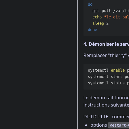
do

git pull /var/l
echo
"le git pu
sleep 
done
4. Démoniser le ser
Remplacer "thierry" 
systemctl 
enable 
systemctl start po
Le démon fait tourne
instructions suivante
DIFFICULTÉ : commen
options
Restart=