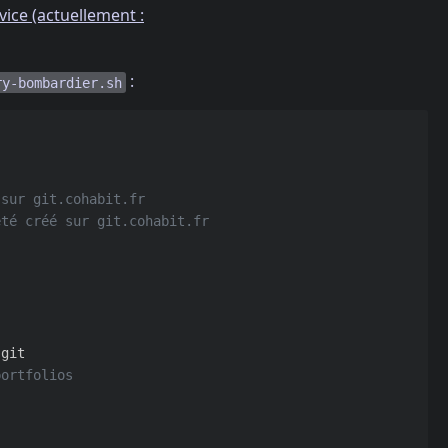
vice (actuellement :
:
ry-bombardier.sh
 sur git.cohabit.fr
été créé sur git.cohabit.fr
portfolios