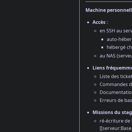
Machine personnel
Accès
:
en SSH au serv
auto-héberg
hébergé ch
au NAS (serveu
Liens fréquemme
Liste des tick
Commandes d'a
Documentation
Erreurs de bas
Missions du sta
ré-écriture de
[[serveur:Bas