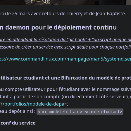
io) le 25 mars avec retours de Thierry et de Jean-Baptiste.
'un daemon pour le déploiement continu
re en attendant la résolution du "git hook" + "un script unique po
cessaire de créer un service avec script dédié pour chaque portfoli
ps://www.commandlinux.com/man-page/man5/systemd.serv
tilisateur etudiant et une Bifurcation du modèle de protf
u compte utilisateur pour l'étudiant avec le nommage suiv
tant à partir de son compte (ou directement côté serveur), o
.fr/portfolios/modele-de-depart
au dépôt ainsi :
<prenomdeletudiant>-<nomdeletudiant>
e conf du service