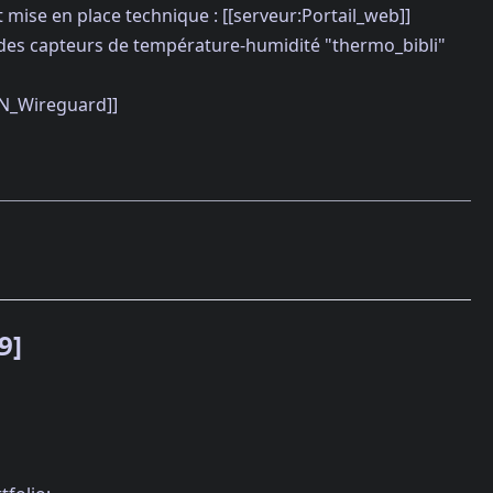
mise en place technique : [[serveur:Portail_web]]
 des capteurs de température-humidité "thermo_bibli"
PN_Wireguard]]
9]