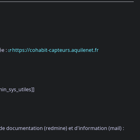
ée :
https://cohabit-capteurs.aquilenet.fr
n_sys_utiles]]
s de documentation (redmine) et d'information (mail) :