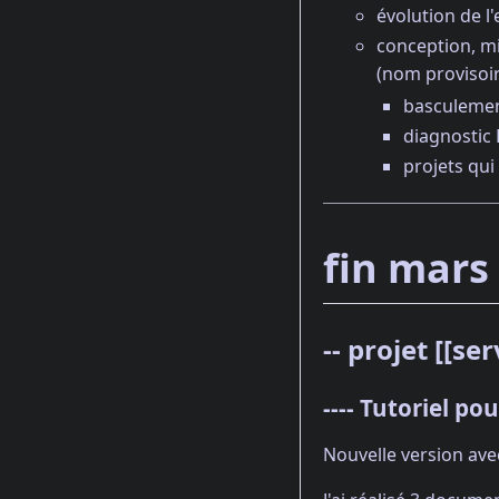
évolution de l
conception, mi
(nom provisoir
basculemen
diagnostic
projets qui
fin mars
-- projet [[se
---- Tutoriel po
Nouvelle version ave