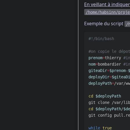
En veillant à indique
/home/habsinn/proje
Exemple du script
/
#!/bin/bash
#on copie le dépo
prenom
=
thierry 
#i
nom
=
bombardier 
#i
giteaDir
=
$prenom
-
deployDir
=
$giteaD
deployPath
=
/var/ww
cd
$deployPath
git clone /var/li
cd
$deployPath
/
$d
git config pull.r
while 