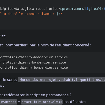
ib/gitea/data/gitea-repositories/
$prenom
.
$nom
/
${
giteaDir
ll a donné le stdout suivant : 
$?
"
vice
et "bombardier" par le nom de l'étudiant concerné :
portfolios-thierry-bombardier.service

rtfolios-thierry-bombardier.service

r le
script
/home/habsinn/projets.cohabit.fr/portfolios/s
s :
t redémarrer le script en permanence ?
+
insuffisantes
OnSuccess
StartLimitInterval=30