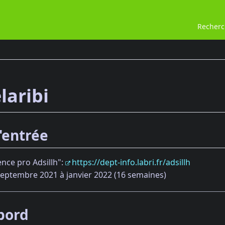
Recher
laribi
'entrée
cence pro Adsillh":
https://dept-info.labri.fr/adsillh
septembre 2021 à janvier 2022 (16 semaines)
bord