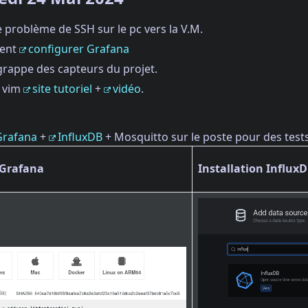
e problème de SSH sur le pc vers la V.M.
ment
configurer Grafana
grappe des capteurs du projet.
e vim
site tutoriel
+
vidéo
.
Grafana
+
InfluxDB
+ Mosquitto sur le poste pour des test
 Grafana
Installation Influx