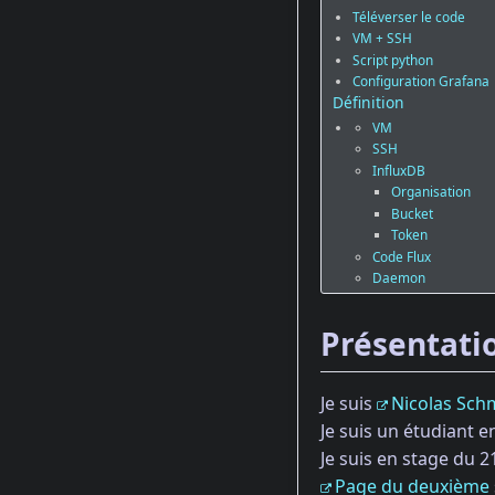
Téléverser le code
VM + SSH
Script python
Configuration Grafana
Définition
VM
SSH
InfluxDB
Organisation
Bucket
Token
Code Flux
Daemon
Présentatio
Je suis
Nicolas Sc
Je suis un étudiant e
Je suis en stage du 
Page du deuxième