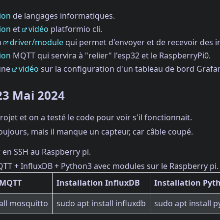
ion
de langages informatiques.
ion
et
vidéo
platformio cli.
n
driver/module
qui permet d'envoyer et de recevoir des i
ion
MQTT qui servira à "relier" l'esp32 et le RaspberryPi0.
une
vidéo
sur la configuration d'un tableau de bord Grafa
 23 Mai 2024
ojet et on a testé le code pour voir s'il fonctionnait.
toujours, mais il manque un capteur, car câble coupé.
 en SSH au Raspberry pi.
QTT + InfluxDB + Python3 avec modules sur le Raspberry pi.
n MQTT
Installation InfluxDB
Installation Pyt
all mosquitto
sudo apt install influxdb
sudo apt install 