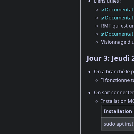
Liens utiles :
Documentat
Documentat
RMT qui est u
Documentat
Visionnage d'
Jour 3: Jeudi
On a branché le pr
Il fonctionne 
On sait connecter
Installation M
Installatio
sudo apt inst