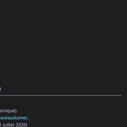
e
ronique).
Cazeaudumec
.
juillet 2026)