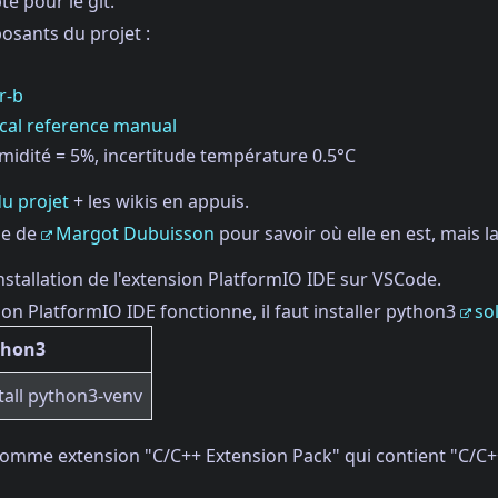
e pour le git.
osants du projet :
r-b
cal reference manual
midité = 5%, incertitude température 0.5°C
u projet
+ les wikis en appuis.
ge de
Margot Dubuisson
pour savoir où elle en est, mais la
nstallation de l'extension PlatformIO IDE sur VSCode.
ion PlatformIO IDE fonctionne, il faut installer python3
so
thon3
tall python3-venv
lé comme extension "C/C++ Extension Pack" qui contient "C/