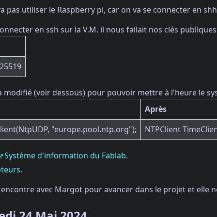
va pas utiliser le Raspberry pi, car on va se connecter en shh
nnecter en ssh sur la V.M. il nous fallait nos clés publiques
d25519
a modifié (voir dessous) pour pouvoir mettre à l'heure le s
Après
lient(NtpUDP, "europe.pool.ntp.org");
NTPClient TimeClien
Système d'information du Fablab
.
teurs
.
a rencontre avec Margot pour avancer dans le projet et elle
edi 24 Mai 2024