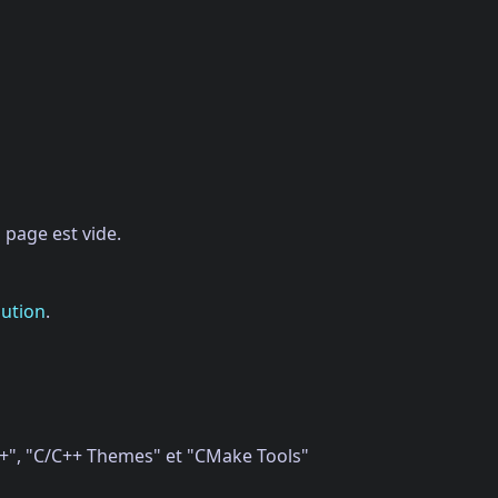
 page est vide.
lution
.
C++", "C/C++ Themes" et "CMake Tools"