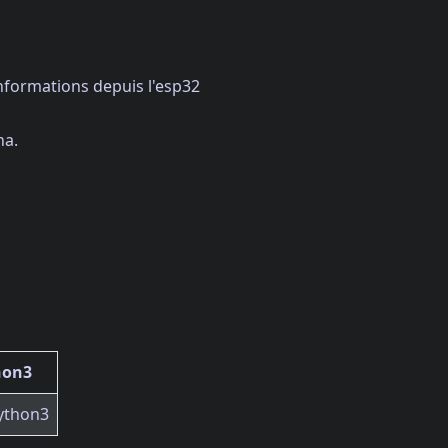
nformations depuis l'esp32
na.
hon3
python3