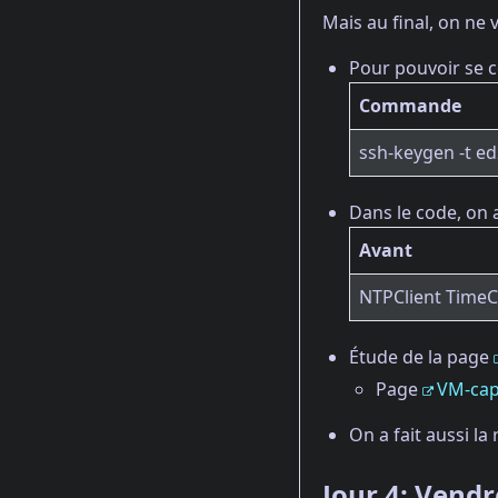
Mais au final, on ne 
Pour pouvoir se co
Commande
ssh-keygen -t e
Dans le code, on 
Avant
NTPClient TimeC
Étude de la page
Page
VM-cap
On a fait aussi l
Jour 4: Vendr