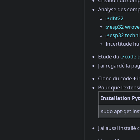
Création du compt
Analyse des comp
dht22
esp32 wrove
esp32 techni
Incertitude hu
Étude du
code d
J'ai regardé la pa
Clone du code + i
Pour que l'extens
Installation Py
sudo apt-get ins
J'ai aussi instal