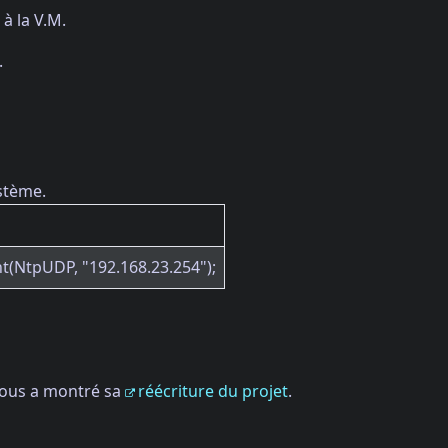
 à la V.M.
.
ystème.
t(NtpUDP, "192.168.23.254");
 nous a montré sa
réécriture du projet
.