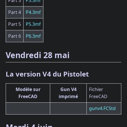
Part 3
P3.3mf
Part 4
P4.3mf
Part 5
P5.3mf
Part 6
P6.3mf
Vendredi 28 mai
La version V4 du Pistolet
Modèle sur
Gun V4
Fichier
FreeCAD
imprimé
FreeCAD
gunv4.FCStd