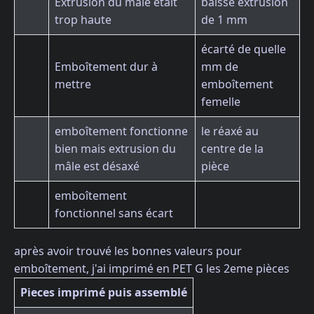
Extrusion du male était
baissé extrusion
trop haute
de 1 mm
écarté de quelle
Emboîtement dur à
mm de
mettre
emboîtement
femelle
emboîtement fonctionne
le réaxé au
bien mais extrusion du
centre de la
mâle est désaxé
pièce
emboîtement
fonctionnel sans écart
après avoir trouvé les bonnes valeurs pour
emboîtement, j'ai imprimé en PET G les 2eme pièces
Pieces imprimé puis assemblé