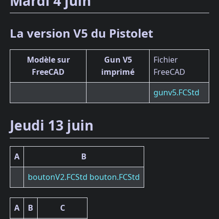
Mardi 4 juin
La version V5 du Pistolet
Modèle sur
Gun V5
Fichier
FreeCAD
imprimé
FreeCAD
gunv5.FCStd
Jeudi 13 juin
A
B
boutonV2.FCStd
bouton.FCStd
A
B
C