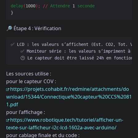
delay
(
1000
);
//
Attendre
1
seconde
}
🔎 Étape 4 : Vérification
✅ LCD : les valeurs s’affichent (Est. CO2, Tot. VOC
    ✅ Moniteur série : les valeurs s’impriment à 11
    🕒 Le capteur doit être laissé 24h en fonctionn
Les sources utilise :
pour le capteur COV :
https://projets.cohabit.fr/redmine/attachments/do
wnload/15344/Connectique%20capteur%20CCS%2081
1.pdf
pour l'affichage :
https://www.robotique.tech/tutoriel/afficher-un-
texte-sur-lafficheur-i2c-lcd-1602a-avec-arduino/
pour cablage finale et du code :