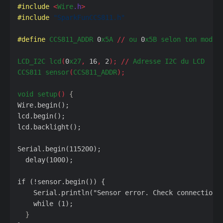
#include
<
Wire
.h
>
#include
"SparkFunCCS811.h"
#define
CCS811_ADDR
0
x5A
//
ou
0
x5B
selon
ton
modul
LCD_I2C
lcd
(
0
x27
,
16
,
2
);
//
Adresse
I2C
du
LCD
CCS811
sensor
(
CCS811_ADDR
);
void
setup
()
{
Wire.begin();
lcd.begin();
lcd.backlight();
Serial.begin(115200);
delay(1000);
if
(!sensor.begin())
{
Serial.println("Sensor
error.
Check
connection"
while
(1);
}