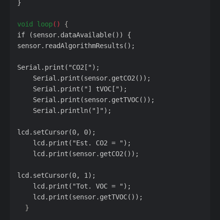
}
void
loop
()
{
if
(sensor.dataAvailable())
{
sensor.readAlgorithmResults();
Serial.print("CO2[");
Serial.print(sensor.getCO2());
Serial.print("]
tVOC[");
Serial.print(sensor.getTVOC());
Serial.println("]");
lcd.setCursor(0,
0);
lcd.print("Est.
CO2
=
");
lcd.print(sensor.getCO2());
lcd.setCursor(0,
1);
lcd.print("Tot.
VOC
=
");
lcd.print(sensor.getTVOC());
}