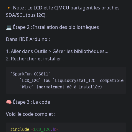
🔸 Note : Le LCD et le CJMCU partagent les broches
SDA/SCL (bus I2C).
💻 Étape 2 : Installation des bibliothèques
Dans l’IDE Arduino :
1. Aller dans Outils > Gérer les bibliothèques…
2. Rechercher et installer :
`SparkFun CCS811`
    `LCD_I2C` (ou `LiquidCrystal_I2C` compatible av
    `Wire` (normalement déjà installée)
🧠 Étape 3 : Le code
Voici le code complet :
#include
<
LCD_I2C
.h
>