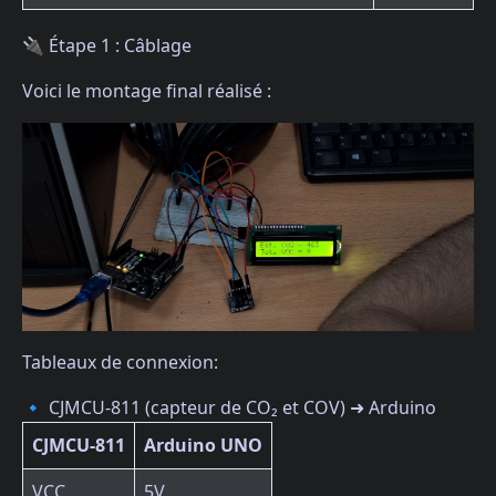
🔌 Étape 1 : Câblage
Voici le montage final réalisé :
Tableaux de connexion:
🔹 CJMCU-811 (capteur de CO₂ et COV) ➜ Arduino
CJMCU-811
Arduino UNO
VCC
5V