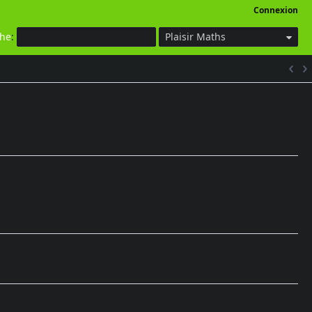
Connexion
che
:
Plaisir Maths