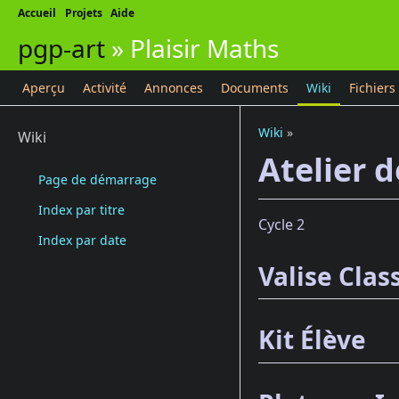
Accueil
Projets
Aide
pgp-art
»
Plaisir Maths
Aperçu
Activité
Annonces
Documents
Wiki
Fichiers
Wiki
»
Wiki
Atelier d
Page de démarrage
Index par titre
Cycle 2
Index par date
Valise Clas
Kit Élève