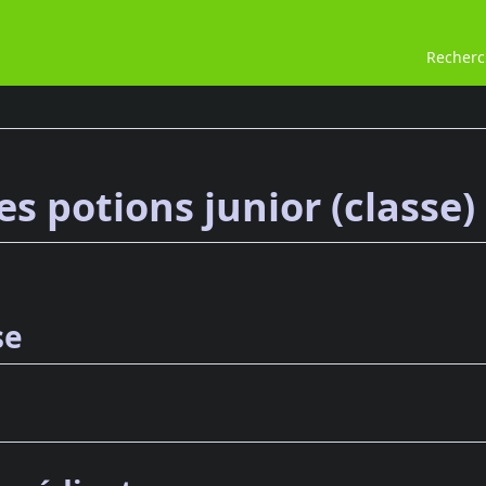
Recher
es potions junior (classe)
se