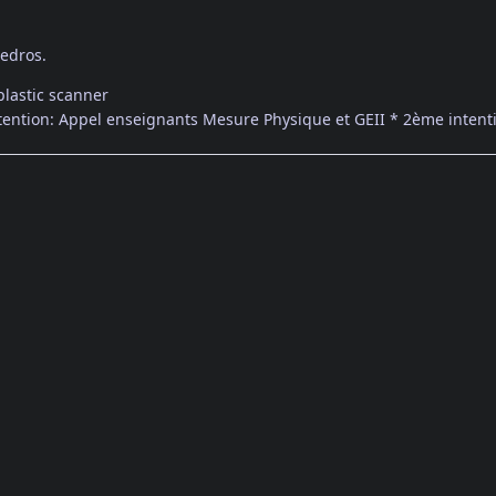
Pedros.
plastic scanner
ntention: Appel enseignants Mesure Physique et GEII * 2ème intenti