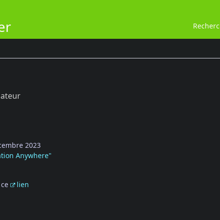
er
Recher
sateur
écembre 2023
cation Anywhere"
 ce
lien