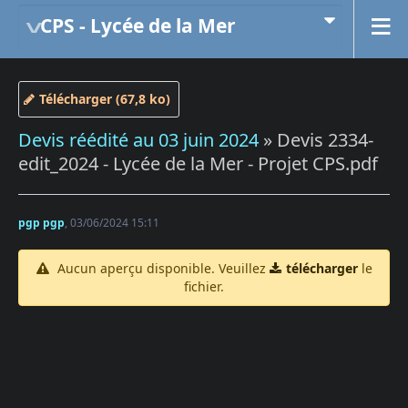
CPS - Lycée de la Mer
Télécharger (67,8 ko)
Devis réédité au 03 juin 2024
» Devis 2334-
edit_2024 - Lycée de la Mer - Projet CPS.pdf
pgp pgp
, 03/06/2024 15:11
Aucun aperçu disponible. Veuillez
télécharger
le
fichier.