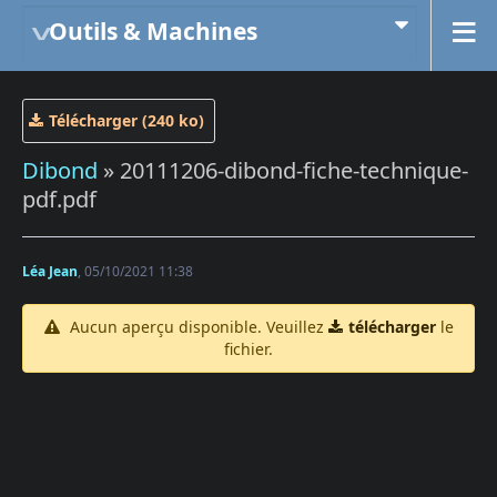
Outils & Machines
Télécharger (240 ko)
Dibond
» 20111206-dibond-fiche-technique-
pdf.pdf
Léa Jean
, 05/10/2021 11:38
Aucun aperçu disponible. Veuillez
télécharger
le
fichier.