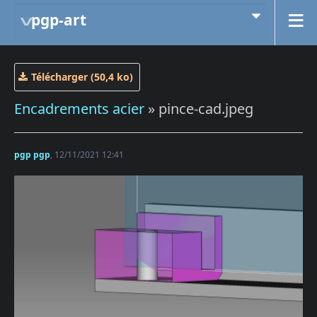
pgp-art
Télécharger (50,4 ko)
Encadrements acier
» pince-cad.jpeg
pgp pgp
, 12/11/2021 12:41