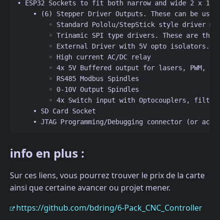
• ESP32 Sockets to fit both narrow and wide 2 x 19 
    • (6) Stepper Driver Outputs. These can be used
        ◦ Standard Pololu/StepStick style driver mo
        ◦ Trinamic SPI type drivers. These are the 
        ◦ External Driver with 5V opto isolators. (
        ◦ High current AC/DC relay 
        ◦ 4x 5V Buffered output for lasers, PWM, sp
        ◦ RS485 Modbus Spindles 
        ◦ 0-10V Output Spindles 
        ◦ 4x Switch input with Optocouplers, filter
    • SD Card Socket 
    • JTAG Programming/Debugging connector (or acce
info en plus :
Sur ces liens, vous pourrez trouver le prix de la carte
ainsi que certaine avancer ou projet mener.
https://github.com/bdring/6-Pack_CNC_Controller