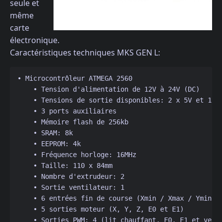
seule et
même
carte
électronique.
Caractéristiques techniques MKS GEN L:
• Microcontrôleur ATMEGA 2560 
    • Tension d'alimentation de 12V à 24V (DC) 
    • Tensions de sortie disponibles: 2 x 5V et 1 x
    • 3 ports auxiliaires 
    • Mémoire flash de 256kb 
    • SRAM: 8k 
    • EEPROM: 4k 
    • Fréquence horloge: 16MHz 
    • Taille: 110 x 84mm 
    • Nombre d'extrudeur: 2 
    • Sortie ventilateur: 1 
    • 6 entrées fin de course (Xmin / Xmax / Ymin /
    • 5 sorties moteur (X, Y, Z, E0 et E1) 
    • Sorties PWM: 4 (lit chauffant, E0, E1 et vent