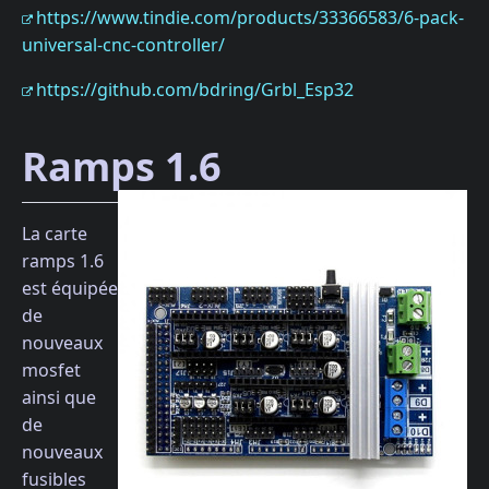
https://www.tindie.com/products/33366583/6-pack-
universal-cnc-controller/
https://github.com/bdring/Grbl_Esp32
Ramps 1.6
La carte
ramps 1.6
est équipée
de
nouveaux
mosfet
ainsi que
de
nouveaux
fusibles