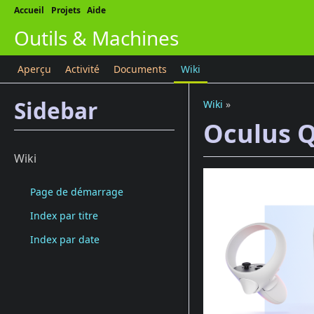
Accueil
Projets
Aide
Outils & Machines
Aperçu
Activité
Documents
Wiki
Sidebar
Wiki
»
Oculus Q
Wiki
Page de démarrage
Index par titre
Index par date