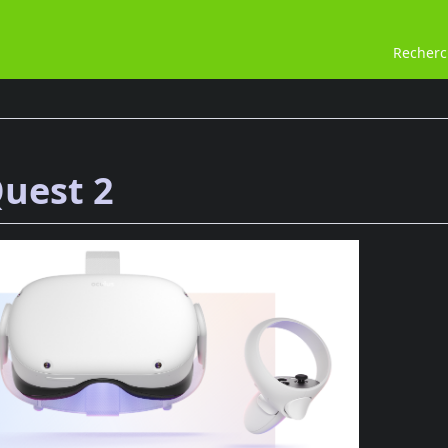
Recher
uest 2