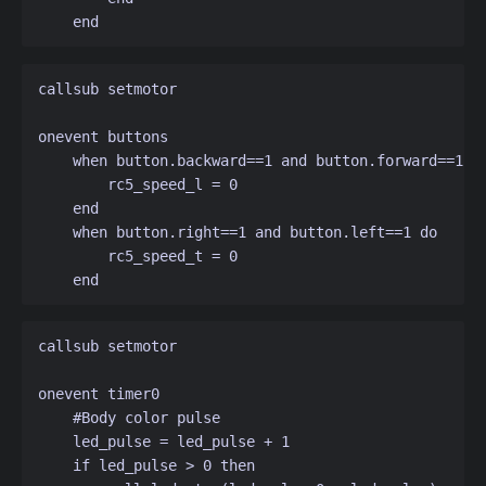
callsub setmotor

onevent buttons    

    when button.backward==1 and button.forward==1 do
        rc5_speed_l = 0

    end

    when button.right==1 and button.left==1 do

        rc5_speed_t = 0

callsub setmotor 

onevent timer0

    #Body color pulse

    led_pulse = led_pulse + 1

    if led_pulse > 0 then
