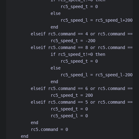
                    rc5_speed_t = 0

                else

                    rc5_speed_l = rc5_speed_l+200

                end                    

        elseif rc5.command == 4 or rc5.command == 8
                rc5_speed_t = -200            

        elseif rc5.command == 8 or rc5.command == 8
                if rc5_speed_t!=0 then

                    rc5_speed_t = 0

                else

                    rc5_speed_l = rc5_speed_l-200

                end

        elseif rc5.command == 6 or rc5.command == 8
                rc5_speed_t = 200

        elseif rc5.command == 5 or rc5.command == 87
                rc5_speed_t = 0

                rc5_speed_l = 0

        end

        rc5.command = 0
