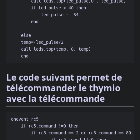
        call leds.top(led_pulse,0 , led_pulse)

        if led_pulse > 40 then

            led_pulse = -64

        end

    else 

    temp=-led_pulse/2

    call leds.top(temp, 0, temp)

Le code suivant permet de
télécommander le thymio
avec la télécommande
onevent rc5

    if rc5.command !=0 then

        if rc5.command == 2 or rc5.command == 80 or 
                if rc5_speed_t!=0 then
