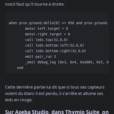
noir,il faut qu'il tourne à droite.
when prox.ground.delta[0] >= 450 and prox.ground.del
        motor.left.target = 0

        motor.right.target = 0

        call leds.top(32,0,0)

        call leds.bottom.left(32,0,0)

        call leds.bottom.right(32,0,0)

        emit pair_run 3

        _emit debug_log [0x3, 0x4, 0xa983, 0x5, 0x19
Cette dernière partie lui dit que si tous ses capteurs
voient du blanc il est perdu, il s'arrête et allume ses
leds en rouge.
Sur Aseba Studio, dans Thymio Suite, on