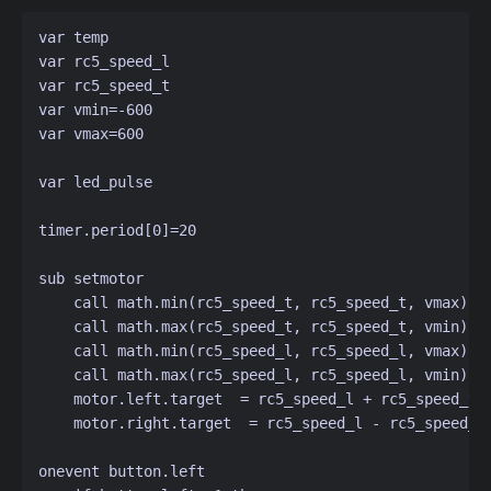
var temp

var rc5_speed_l

var rc5_speed_t

var vmin=-600

var vmax=600

var led_pulse

timer.period[0]=20

sub setmotor

    call math.min(rc5_speed_t, rc5_speed_t, vmax)

    call math.max(rc5_speed_t, rc5_speed_t, vmin)

    call math.min(rc5_speed_l, rc5_speed_l, vmax)

    call math.max(rc5_speed_l, rc5_speed_l, vmin)   
    motor.left.target  = rc5_speed_l + rc5_speed_t

    motor.right.target  = rc5_speed_l - rc5_speed_t

onevent button.left
