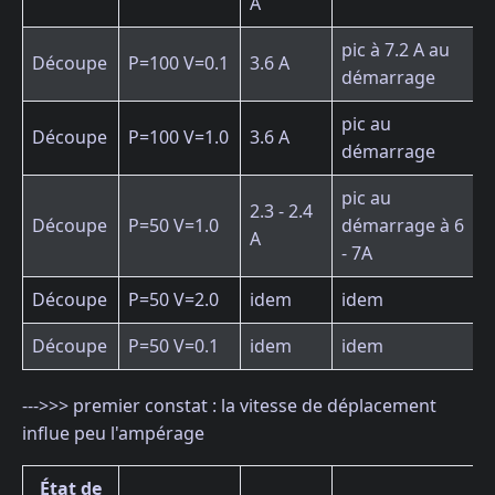
A
pic à 7.2 A au
Découpe
P=100 V=0.1
3.6 A
démarrage
pic au
Découpe
P=100 V=1.0
3.6 A
démarrage
pic au
2.3 - 2.4
Découpe
P=50 V=1.0
démarrage à 6
A
- 7A
Découpe
P=50 V=2.0
idem
idem
Découpe
P=50 V=0.1
idem
idem
--->>> premier constat : la vitesse de déplacement
influe peu l'ampérage
État de