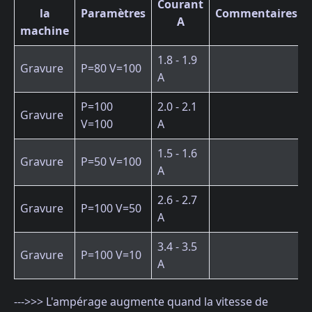
Courant
la
Paramètres
Commentaires
A
machine
1.8 - 1.9
Gravure
P=80 V=100
A
P=100
2.0 - 2.1
Gravure
V=100
A
1.5 - 1.6
Gravure
P=50 V=100
A
2.6 - 2.7
Gravure
P=100 V=50
A
3.4 - 3.5
Gravure
P=100 V=10
A
--->>> L'ampérage augmente quand la vitesse de