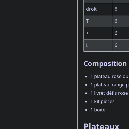
droit
6
T
6
+
6
L
6
Composition 
1 plateau rose ou
1 plateau range p
1 livret défis ros
1 kit pièces
1 boîte
Plateaux