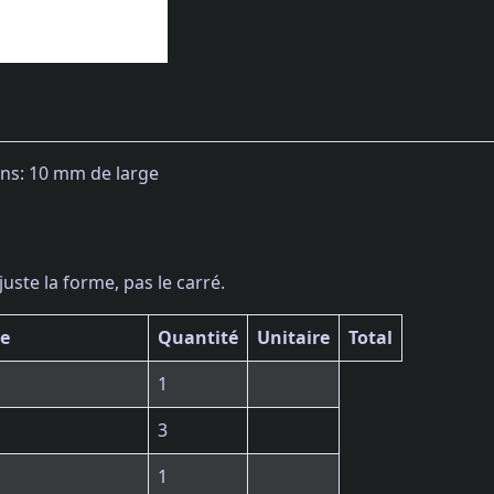
ins: 10 mm de large
ste la forme, pas le carré.
ce
Quantité
Unitaire
Total
1
3
1