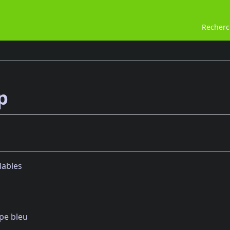
Recher
p
lables
ype bleu