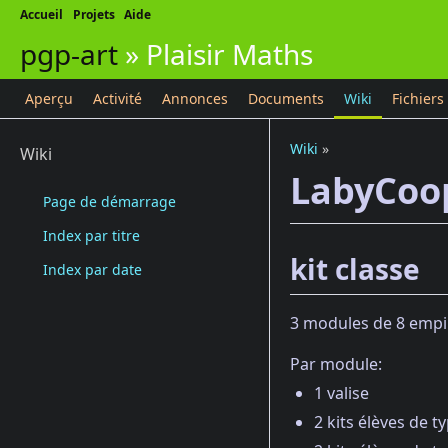
Accueil
Projets
Aide
pgp-art
»
Plaisir Maths
Aperçu
Activité
Annonces
Documents
Wiki
Fichiers
Wiki
»
Wiki
LabyCoo
Page de démarrage
Index par titre
kit classe
Index par date
3 modules de 8 empi
Par module:
1 valise
2 kits élèves de t