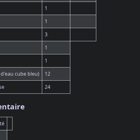
1
1
3
1
1
 d'eau cube bleu)
12
se
24
ntaire
té