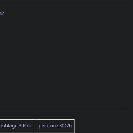
s?
emblage 30€/h
_peinture 30€/h