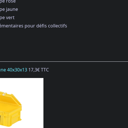
ype rose
ype jaune
ype vert
émentaires pour défis collectifs
aune 40x30x13
17,3€ TTC