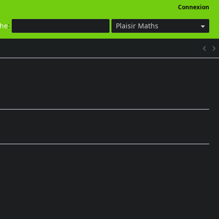
Connexion
che
:
Plaisir Maths