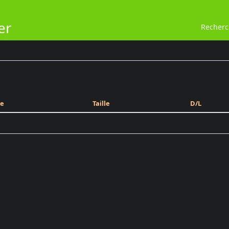
er
Recher
e
Taille
D/L