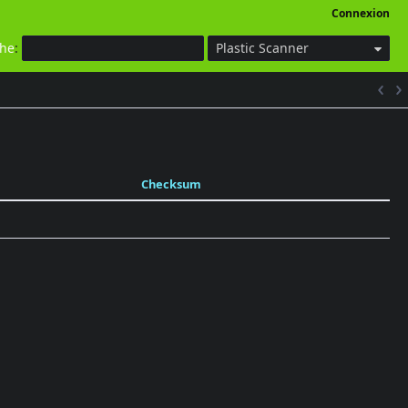
Connexion
che
:
Plastic Scanner
Checksum