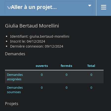
Aller à un projet...
Giulia Bertaud Morellini
Identifiant: giulia.bertaud-morellini
Inscrit le: 04/12/2024
Dernière connexion: 09/12/2024
Demandes
ouverts
fermés
Total
Demandes
0
0
0
assignées
Demandes
0
0
0
soumises
Projets