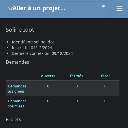
Aller à un projet...
Soline Idot
Identifiant: soline.idot
Inscrit le: 04/12/2024
Dernière connexion: 09/12/2024
Demandes
ouverts
fermés
Total
Demandes
0
0
0
assignées
Demandes
0
0
0
soumises
Projets