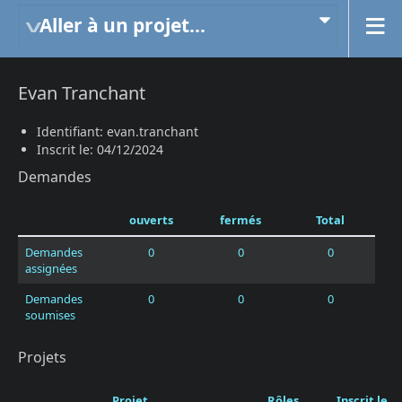
Aller à un projet...
Evan Tranchant
Identifiant: evan.tranchant
Inscrit le: 04/12/2024
Demandes
ouverts
fermés
Total
Demandes
0
0
0
assignées
Demandes
0
0
0
soumises
Projets
Projet
Rôles
Inscrit le