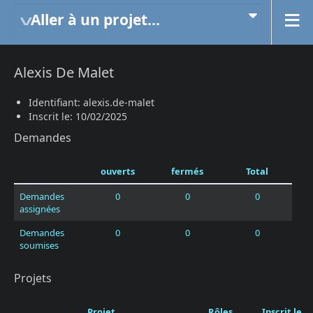
Aller à un projet...
Alexis De Malet
Identifiant: alexis.de-malet
Inscrit le: 10/02/2025
Demandes
ouverts
fermés
Total
Demandes
0
0
0
assignées
Demandes
0
0
0
soumises
Projets
Projet
Rôles
Inscrit le