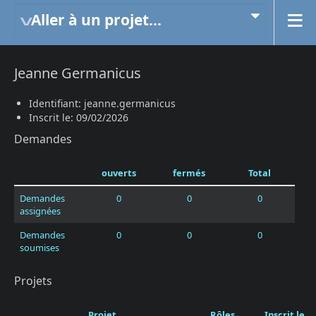
Aller à un projet...
Jeanne Germanicus
Identifiant: jeanne.germanicus
Inscrit le: 09/02/2026
Demandes
ouverts
fermés
Total
Demandes
0
0
0
assignées
Demandes
0
0
0
soumises
Projets
Projet
Rôles
Inscrit le