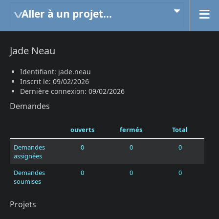
Aller à un projet...
Jade Neau
Identifiant: jade.neau
Inscrit le: 09/02/2026
Dernière connexion: 09/02/2026
Demandes
ouverts
fermés
Total
Demandes
0
0
0
assignées
Demandes
0
0
0
soumises
Projets