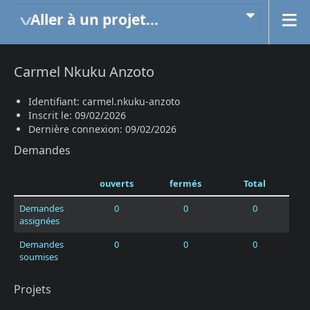
Aller à un projet...
Carmel Nkuku Anzoto
Identifiant: carmel.nkuku-anzoto
Inscrit le: 09/02/2026
Dernière connexion: 09/02/2026
Demandes
ouverts
fermés
Total
Demandes
0
0
0
assignées
Demandes
0
0
0
soumises
Projets