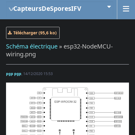
CapteursDeSporesIFV
Télécharger (95,6 ko)
Schéma électrique
» esp32-NodeMCU-
wiring.png
pgp pgp
, 14/12/2020 15:53