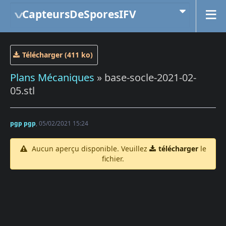
CapteursDeSporesIFV
Télécharger (411 ko)
Plans Mécaniques
» base-socle-2021-02-
05.stl
pgp pgp
, 05/02/2021 15:24
Aucun aperçu disponible. Veuillez
télécharger
le
fichier.