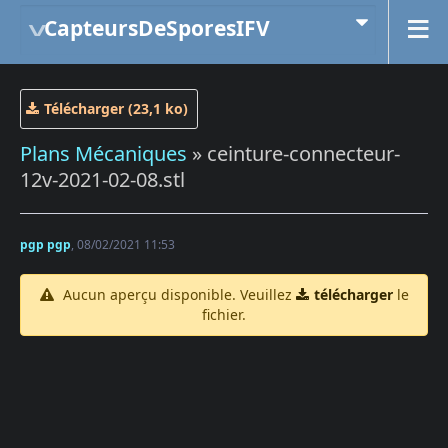
CapteursDeSporesIFV
Télécharger (23,1 ko)
Plans Mécaniques
» ceinture-connecteur-
12v-2021-02-08.stl
pgp pgp
, 08/02/2021 11:53
Aucun aperçu disponible. Veuillez
télécharger
le
fichier.