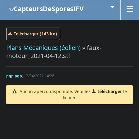
CapteursDeSporesIFV
Télécharger (143 ko)
Plans Mécaniques (éolien)
» faux-
moteur_2021-04-12.stl
pgp pgp
, 12/04/2021 14:28
Aucun aperçu disponible. Veuillez
télécharger
le
fichier.