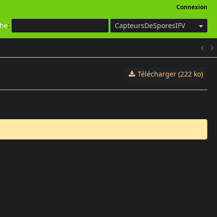
Connexion
che
:
CapteursDeSporesIFV
Télécharger (222 ko)