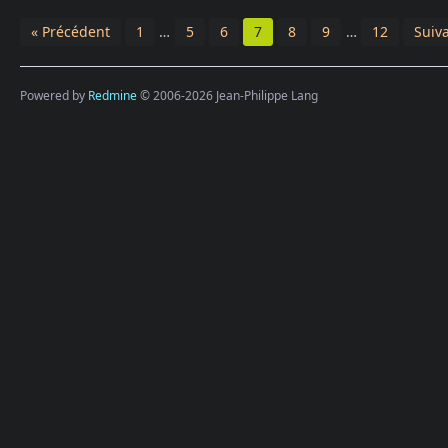
« Précédent
1
…
5
6
7
8
9
…
12
Suiva
Powered by
Redmine
© 2006-2026 Jean-Philippe Lang