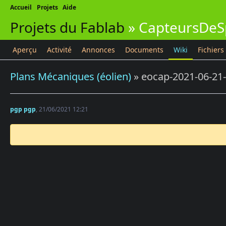
Accueil
Projets
Aide
Projets du Fablab
»
CapteursDeS
Aperçu
Activité
Annonces
Documents
Wiki
Fichiers
Plans Mécaniques (éolien)
» eocap-2021-06-21-
pgp pgp
, 21/06/2021 12:21