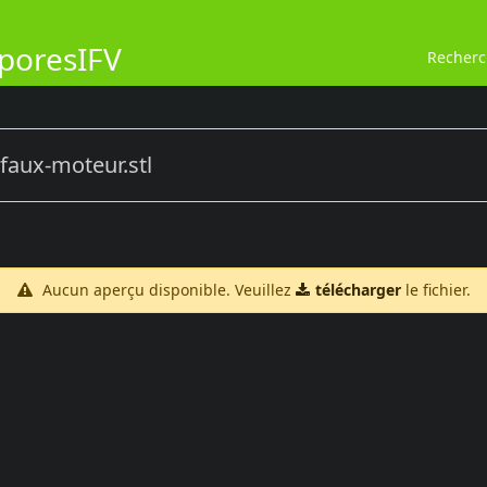
poresIFV
Recher
faux-moteur.stl
Aucun aperçu disponible. Veuillez
télécharger
le fichier.