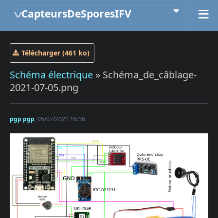
CapteursDeSporesIFV
Télécharger (461 ko)
Schéma électrique
» Schéma_de_câblage-
2021-07-05.png
pgp pgp
, 05/07/2021 16:16