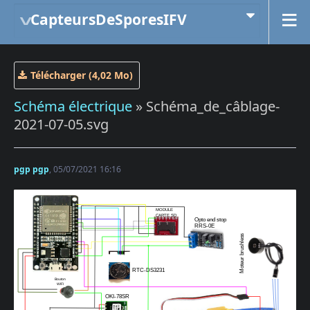
CapteursDeSporesIFV
Télécharger (4,02 Mo)
Schéma électrique
» Schéma_de_câblage-
2021-07-05.svg
pgp pgp
, 05/07/2021 16:16