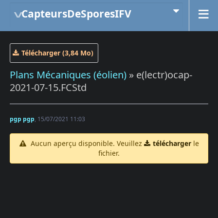
CapteursDeSporesIFV
Télécharger (3,84 Mo)
Plans Mécaniques (éolien)
» e(lectr)ocap-
2021-07-15.FCStd
pgp pgp
, 15/07/2021 11:03
Aucun aperçu disponible. Veuillez
télécharger
le
fichier.