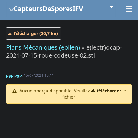
CapteursDeSporesIFV
Télécharger (30,7 ko)
Plans Mécaniques (éolien)
» e(lectr)ocap-
2021-07-15-roue-codeuse-02.stl
pgp pgp
, 15/07/2021 15:11
Aucun aperçu disponible. Veuillez
télécharger
le
fichier.