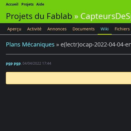
Accueil
Projets
Aide
Projets du Fablab
»
CapteursDeS
Aperçu
Activité
Annonces
Documents
Wiki
Fichiers
Plans Mécaniques
» e(lectr)ocap-2022-04-04-en
pgp pgp
, 04/04/2022 17:44