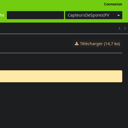
Connexion
che
:
CapteursDeSporesIFV
Télécharger (14,7 ko)