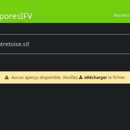
poresIFV
Recher
tretoise.stl
Aucun aperçu disponible. Veuillez
télécharger
le fichier.