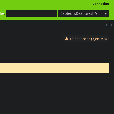
Connexion
che
:
CapteursDeSporesIFV
Télécharger (3,86 Mo)