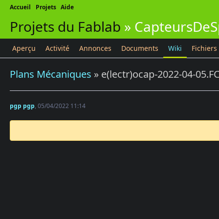
Accueil
Projets
Aide
Projets du Fablab
»
CapteursDeS
Aperçu
Activité
Annonces
Documents
Wiki
Fichiers
Plans Mécaniques
» e(lectr)ocap-2022-04-05.F
pgp pgp
, 05/04/2022 11:14