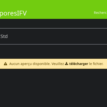
poresIFV
Recher
CStd
Aucun aperçu disponible. Veuillez
télécharger
le fichier.