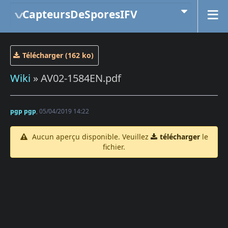
CapteursDeSporesIFV
Télécharger (162 ko)
Wiki
» AV02-1584EN.pdf
pgp pgp
, 05/04/2019 14:22
Aucun aperçu disponible. Veuillez
télécharger
le
fichier.