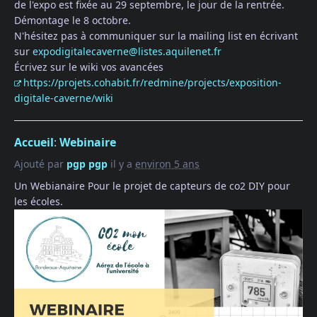
de l'expo est fixée au 29 septembre, le jour de la rentrée.
Démontage le 8 octobre.
N'hésitez pas à communiquer sur la mailing list en écrivant
sur
expodigitalecaverne@listes.aquilenet.fr
Écrivez sur le wiki vos avancées
https://projets.cohabit.fr/redmine/projects/exposition-
digitale-caverne/wiki
Accueil
:
Webinaire
Ajouté par
pgp pgp
il y a
environ 5 ans
Un Webianaire Pour le projet de capteurs de co2 DIY pour
les écoles.