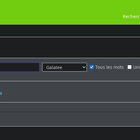
Recher
Tous les mots
Uni
s