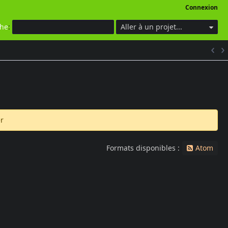
Connexion
che
:
Aller à un projet...
r
Formats disponibles :
Atom