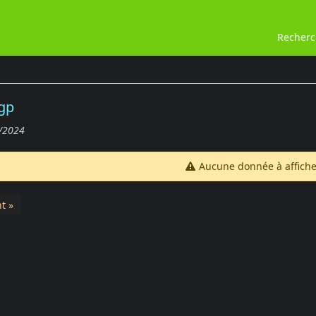
Recher
gp
/2024
Aucune donnée à affiche
t »