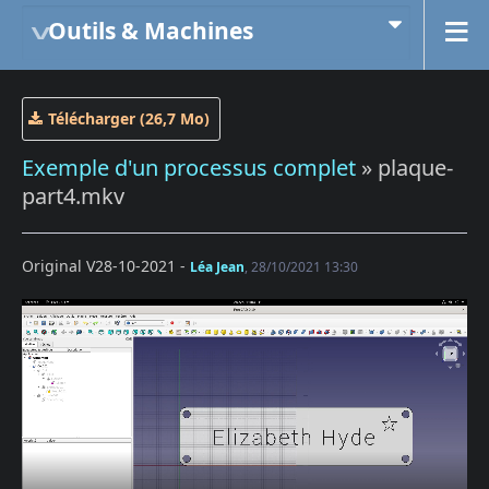
Outils & Machines
Télécharger (26,7 Mo)
Exemple d'un processus complet
» plaque-
part4.mkv
Original V28-10-2021 -
Léa Jean
, 28/10/2021 13:30