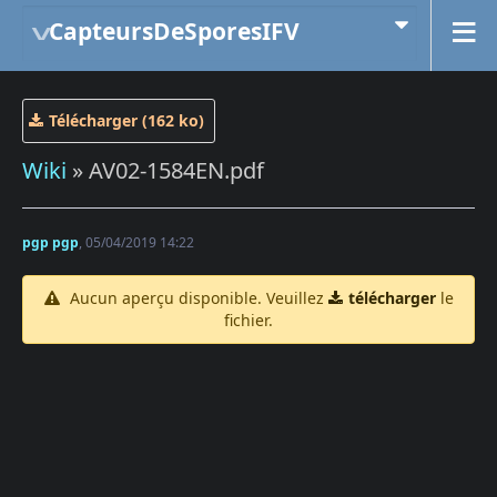
CapteursDeSporesIFV
Télécharger (162 ko)
Wiki
» AV02-1584EN.pdf
pgp pgp
, 05/04/2019 14:22
Aucun aperçu disponible. Veuillez
télécharger
le
fichier.