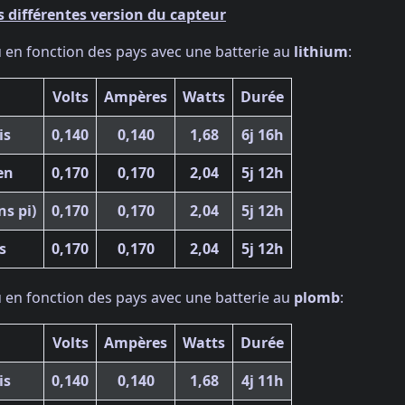
différentes version du capteur
u en fonction des pays avec une batterie au
lithium
:
Volts
Ampères
Watts
Durée
is
0,140
0,140
1,68
6j 16h
en
0,170
0,170
2,04
5j 12h
s pi)
0,170
0,170
2,04
5j 12h
s
0,170
0,170
2,04
5j 12h
u en fonction des pays avec une batterie au
plomb
:
Volts
Ampères
Watts
Durée
is
0,140
0,140
1,68
4j 11h