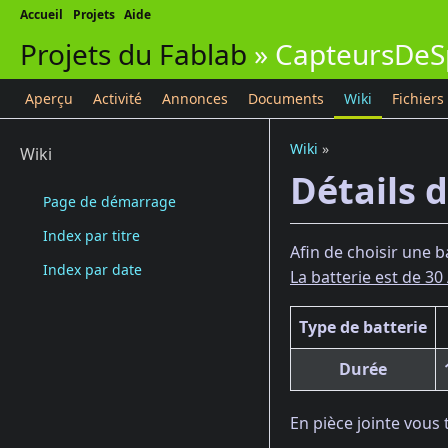
Accueil
Projets
Aide
Projets du Fablab
»
CapteursDeS
Aperçu
Activité
Annonces
Documents
Wiki
Fichiers
Wiki
»
Wiki
Détails 
Page de démarrage
Index par titre
Afin de choisir une 
Index par date
La batterie est de 30
Type de batterie
Durée
En pièce jointe vous t