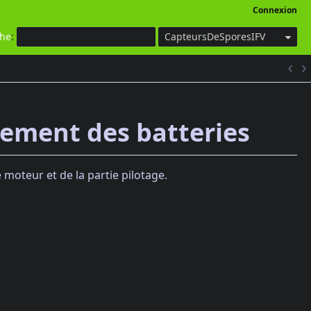
Connexion
che
:
CapteursDeSporesIFV
nement des batteries
moteur et de la partie pilotage.