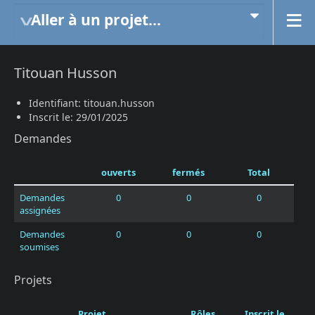
Aller à un projet...
Titouan Husson
Identifiant: titouan.husson
Inscrit le: 29/01/2025
Demandes
ouverts
fermés
Total
Demandes
0
0
0
assignées
Demandes
0
0
0
soumises
Projets
Projet
Rôles
Inscrit le