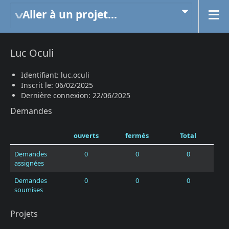
Aller à un projet...
Luc Oculi
Identifiant: luc.oculi
Inscrit le: 06/02/2025
Dernière connexion: 22/06/2025
Demandes
ouverts
fermés
Total
Demandes
0
0
0
assignées
Demandes
0
0
0
soumises
Projets