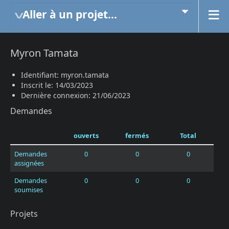
Aller à un projet...
Myron Tamata
Identifiant: myron.tamata
Inscrit le: 14/03/2023
Dernière connexion: 21/06/2023
Demandes
ouverts
fermés
Total
Demandes
0
0
0
assignées
Demandes
0
0
0
soumises
Projets