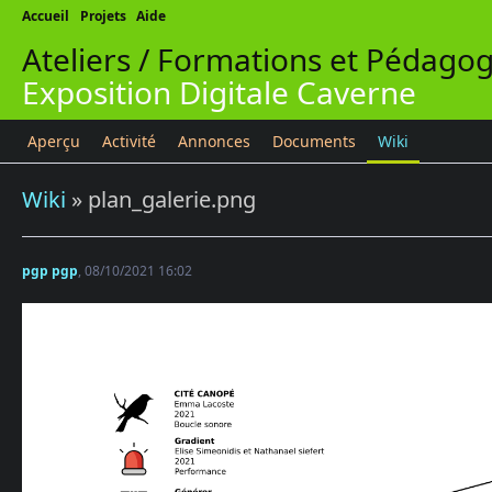
Accueil
Projets
Aide
Ateliers / Formations et Pédagog
Exposition Digitale Caverne
Aperçu
Activité
Annonces
Documents
Wiki
Wiki
» plan_galerie.png
pgp pgp
, 08/10/2021 16:02