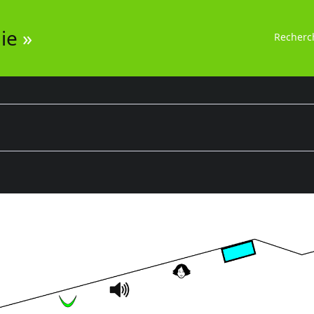
ie
»
Recherc