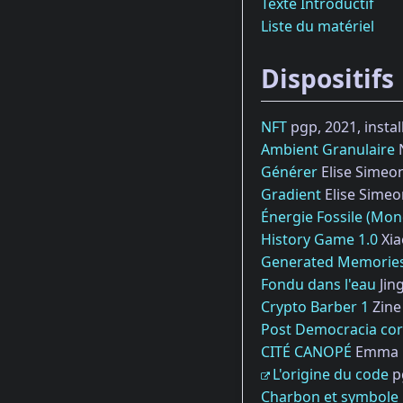
Texte Introductif
Liste du matériel
Dispositifs
NFT
pgp, 2021, instal
Ambient Granulaire
N
Générer
Elise Simeo
Gradient
Elise Simeo
Énergie Fossile (Mo
History Game 1.0
Xia
Generated Memorie
Fondu dans l'eau
Jing
Crypto Barber 1
Zine
Post Democracia cor
CITÉ CANOPÉ
Emma L
L'origine du code
pg
Charbon et symbole 