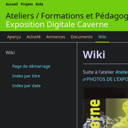
Accueil
Projets
Aide
Ateliers / Formations et Pédagog
Exposition Digitale Caverne
Aperçu
Activité
Annonces
Documents
Wiki
Wiki
Wiki
Page de démarrage
Suite à l'atelier
Ateli
Index par titre
PHOTOS DE L'EXP
Index par date