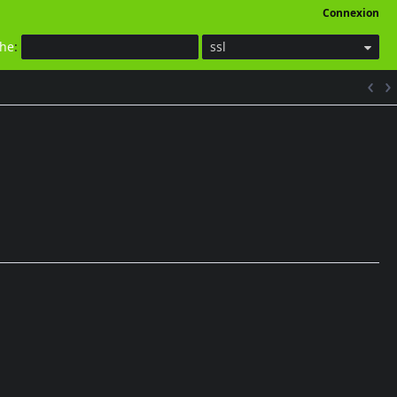
Connexion
che
:
ssl