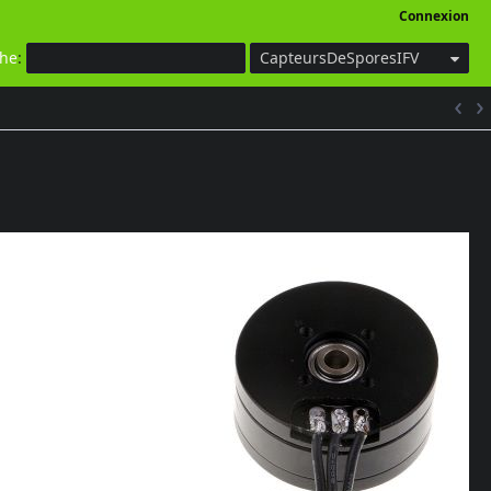
Connexion
che
:
CapteursDeSporesIFV