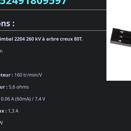
352491809597
ns :
mbal 2204 260 kV à arbre creux 80T.
mm
teur :
160 tr/min/V
ur :
5,6 ohms
0.06 A (60mA) / 7,4 V
x :
1,3 A
W