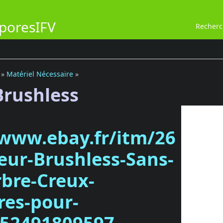
poresIFV
Recher
»
Matériel Nécessaire
»
rushless
/www.ebay.fr/itm/26
ur-Brushless-Sans-
rbre-Creux-
res-pour-