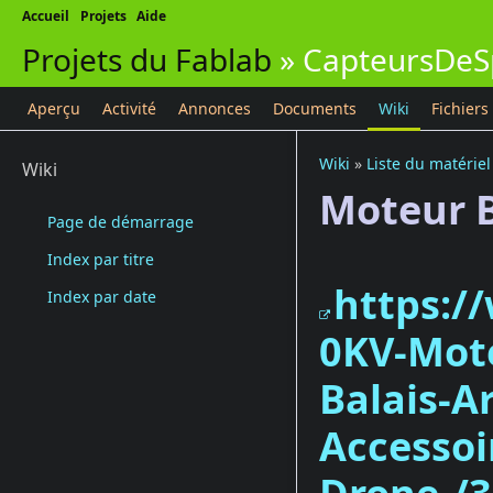
Accueil
Projets
Aide
Projets du Fablab
»
CapteursDeS
Aperçu
Activité
Annonces
Documents
Wiki
Fichiers
Wiki
»
Liste du matériel
Wiki
Moteur B
Page de démarrage
Index par titre
https:/
Index par date
0KV-Mote
Balais-A
Accessoi