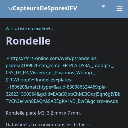
CapteursDeSporesIFV
Wiki
»
Liste du matériel
»
Rondelle
https://fr.rs-online.com/web/p/rondelles-
plates/0189620?cm_mmc=FR-PLA-DS3A-_-google-_-
CSS_FR_FR_Visserie_et_Fixations_Whoop-_-
(FR:Whoop!)+Rondelles+plates-
_-189620&matchtype=&aud-830986524469:pla-
326231500964&gclid=EAIaIQobChMI3Oqrj5qn6gIVBb
TVCh3e4wh8EAQYASABEgKV1vD_BwE&gclsrc=aw.ds
Rondelle plate M3, 3,2 mm x 7 mm.
Datasheet à retrouver dans les fichiers.