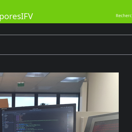
poresIFV
Recher