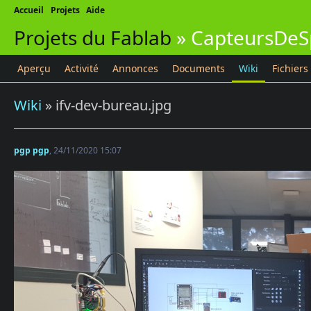
Accueil
Projets
Aide
Projets du Fablab
»
CapteursDeS
Aperçu
Activité
Annonces
Documents
Wiki
Fichiers
Wiki
» ifv-dev-bureau.jpg
pgp pgp
, 24/11/2020 15:07