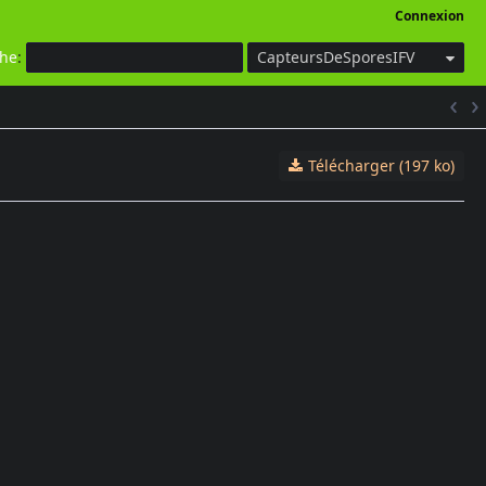
Connexion
che
:
CapteursDeSporesIFV
Télécharger (197 ko)