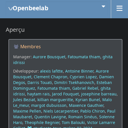
Openbeelab
Aperçu
Membres
Manager:
Aurore Bousquet
,
Fatoumata thiam
,
ghita
idrissi
Développeur:
alexis lafitte
,
Antoine Binner
,
Aurore
Bousquet
,
Clement Chapron
,
Cyprien Lopez
,
Damien
Degos
,
Darris Touati
,
Dimitri Tsekhanovich
,
Esteban
Dominguez
,
Fatoumata thiam
,
Gabriel Rebel
,
ghita
idrissi
,
haytam rais
,
Jarod Fouquet
,
josephine barreau
,
Jules Beziat
,
killian margueritte
,
Kyrian Bunel
,
Malo
Le_meur
,
margot dubuisson
,
Maxence Gauthier
,
Maxime Pellen
,
Niels Lecarpentier
,
Pablo Chiron
,
Paul
Maubaret
,
Quentin Lavigne
,
Romain Sinéus
,
Solenne
Haro
,
Theophile Regnier
,
Tom Balouki
,
Victor Lamarre